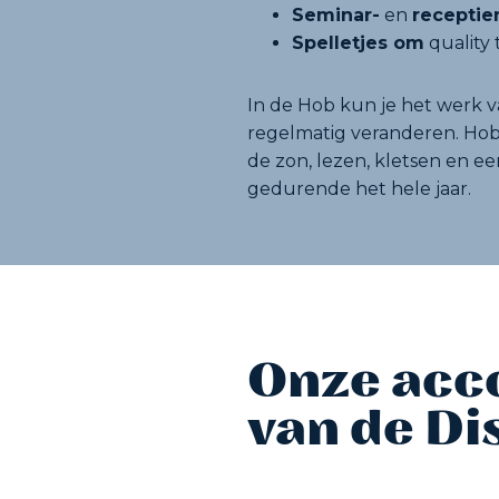
Seminar-
en
receptie
Spelletjes om
quality
In de Hob kun je het werk v
regelmatig veranderen. Hob
de zon, lezen, kletsen en e
gedurende het hele jaar.
Onze acc
van de D