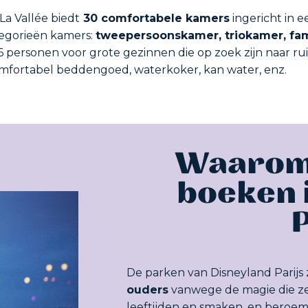
La Vallée biedt
30 comfortabele kamers
ingericht in e
categorieën kamers:
tweepersoonskamer, triokamer, fa
 personen voor grote gezinnen die op zoek zijn naar ru
comfortabel beddengoed, waterkoker, kan water, enz.
Waarom 
boeken 
P
De parken van Disneyland Parijs 
ouders
vanwege de magie die z
leeftijden en smaken, en beroem