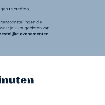
ngen te creëren
e tentoonstellingen die
 waar je kunt genieten van
 feestelijke evenementen
inuten