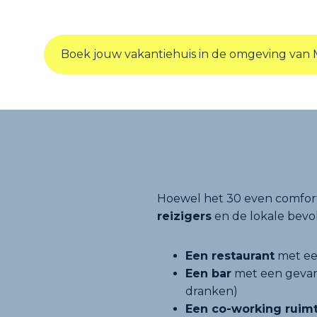
Boek jouw vakantiehuis in de omgeving van 
Hoewel het 30 even comforta
reizigers
en de lokale bevo
Een restaurant
met ee
Een bar
met een gevari
dranken)
Een co-working ruim