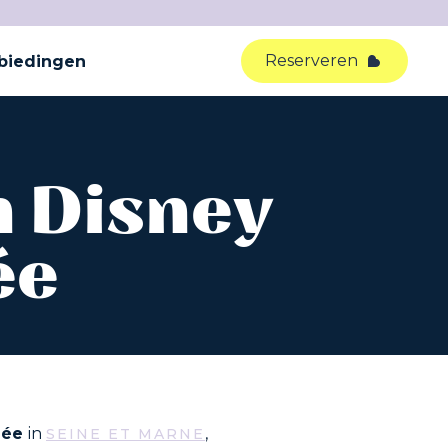
Reserveren
biedingen
n Disney
ée
llée
in
,
SEINE ET MARNE