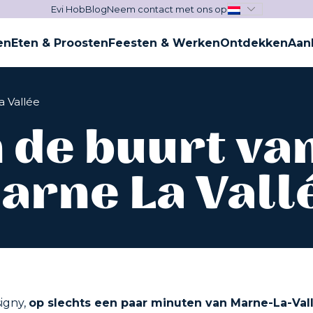
Evi Hob
Blog
Neem contact met ons op
en
Eten & Proosten
Feesten & Werken
Ontdekken
Aan
a Vallée
n de buurt va
arne La Vall
signy,
op slechts een paar minuten van Marne-La-Va