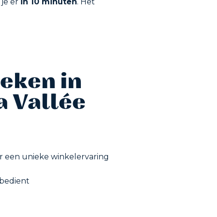
 je er
in 10 minuten
. Het
oeken in
a Vallée
r een unieke winkelervaring
 bedient