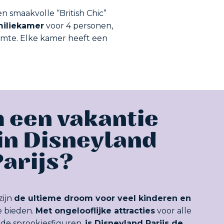
en smaakvolle “British Chic”
miliekamer
voor 4 personen,
imte. Elke kamer heeft een
een vakantie
in Disneyland
arijs?
zijn
de ultieme droom voor veel kinderen en
e bieden.
Met ongelooflijke attracties
voor alle
de sprookjesfiguren,
is Disneyland Parijs de