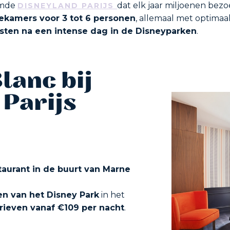
emde
dat elk jaar miljoenen bezo
DISNEYLAND PARIJS
ekamers voor 3 tot 6 personen
, allemaal met optimaal
usten na een intense dag in de Disneyparken
.
lanc bij
 Parijs
taurant in de buurt van Marne
n van het Disney Park
in het
arieven vanaf €109 per nacht
.