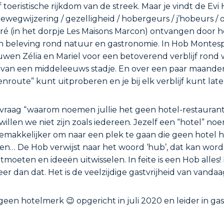
 toeristische rijkdom van de streek. Maar je vindt de Evi
ewegwijzering / gezelligheid / hobergeurs / j’hobeurs / ou
Pré (in het dorpje Les Maisons Marcon) ontvangen door
een beleving rond natuur en gastronomie. In Hob Montes
en Zélia en Mariel voor een betoverend verblijf rond wel
 van een middeleeuws stadje. En over een paar maande
route” kunt uitproberen en je bij elk verblijf kunt late
 vraag “waarom noemen jullie het geen hotel-restaurant
, willen we niet zijn zoals iedereen. Jezelf een “hotel” 
emakkelijker om naar een plek te gaan die geen hotel h
ken… De Hob verwijst naar het woord ‘hub’, dat kan word
moeten en ideeën uitwisselen. In feite is een Hob alles
er dan dat. Het is de veelzijdige gastvrijheid van vandaa
 geen hotelmerk 😉 opgericht in juli 2020 en leider in gas