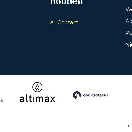
houden
We
Al
Contact
Pe
Ni
PR