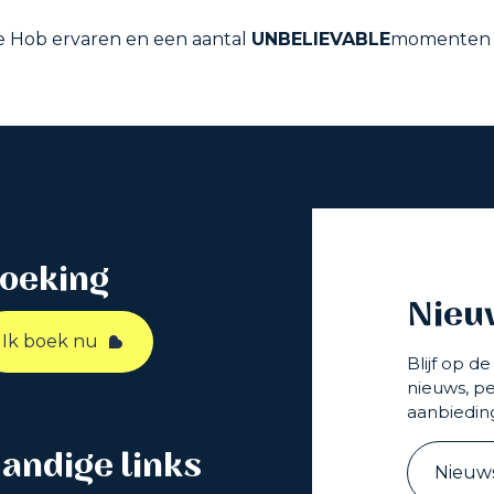
je Hob ervaren en een aantal
UNBELIEVABLE
momenten 
oeking
Nieu
Ik boek nu
Blijf op d
nieuws, pe
aanbiedin
andige links
Nieuws