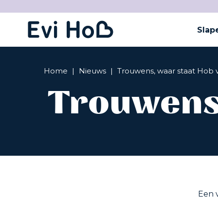
Slap
Home
|
Nieuws
|
Trouwens, waar staat Hob 
Trouwens,
Een v