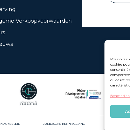
rving
geme Verkoopvoorwaarden
rs
euws
Pour offrir 
cookies pour
consentir à 
comportement
ou de retire
caractéristi
Beheer dien
Ac
IVACYBELEID
JURIDISCHE KENNISGEVING
WERVING