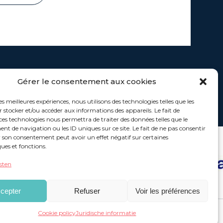
Gérer le consentement aux cookies
les meilleures expériences, nous utilisons des technologies telles que les
 stocker et/ou accéder aux informations des appareils. Le fait de
ces technologies nous permettra de traiter des données telles que le
 de navigation ou les ID uniques sur ce site. Le fait de ne pas consentir
r son consentement peut avoir un effet négatif sur certaines
ques et fonctions.
sten
cepter
Refuser
Voir les préférences
Cookie policy
Juridische informatie