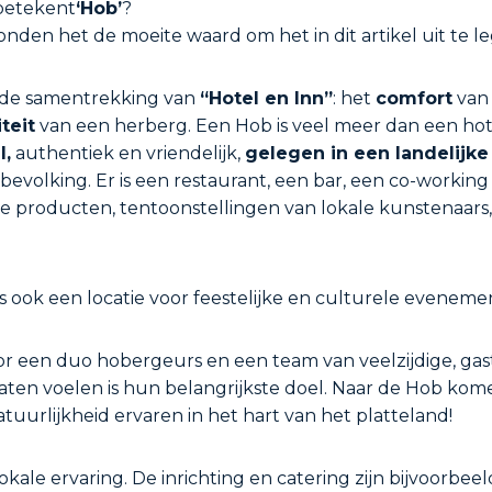
betekent
‘Hob’
?
nden het de moeite waard om het in dit artikel uit te l
de samentrekking van
“Hotel en Inn”
: het
comfort
van 
teit
van een herberg. Een Hob is veel meer dan een hote
l,
authentiek en vriendelijk,
gelegen in een landelijk
e bevolking. Er is een restaurant, een bar, een co-workin
le producten, tentoonstellingen van lokale kunstenaars, 
is ook een locatie voor feestelijke en culturele eveneme
 een duo hobergeurs en een team van veelzijdige, gastv
 laten voelen is hun belangrijkste doel. Naar de Hob kom
tuurlijkheid ervaren in het hart van het platteland!
kale ervaring. De inrichting en catering zijn bijvoorbee