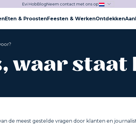
Evi Hob
Blog
Neem contact met ons op
en
Eten & Proosten
Feesten & Werken
Ontdekken
Aan
voor?
 waar staat
an de meest gestelde vragen door klanten en journalist