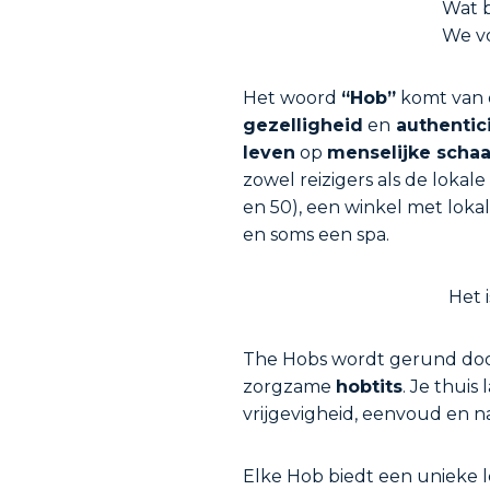
Wat 
We vo
Het woord
“Hob”
komt van 
gezelligheid
en
authentici
leven
op
menselijke schaa
zowel reizigers als de lokal
en 50), een winkel met loka
en soms een spa.
Het 
The Hobs wordt gerund door
zorgzame
hobtits
. Je thuis
vrijgevigheid, eenvoud en na
Elke Hob biedt een unieke lo