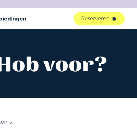
Reserveren
biedingen
 Hob voor?
en is: