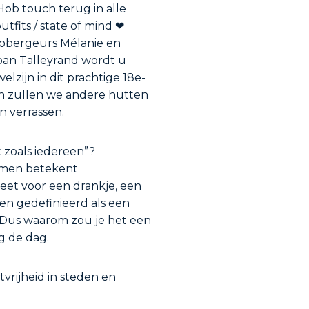
 Hob touch terug in alle
tfits / state of mind ❤
 hobergeurs Mélanie en
pan Talleyrand wordt u
zijn in dit prachtige 18e-
n zullen we andere hutten
n verrassen.
 zoals iedereen”?
noemen betekent
eet voor een drankje, een
en gedefinieerd als een
! Dus waarom zou je het een
g de dag.
tvrijheid in steden en