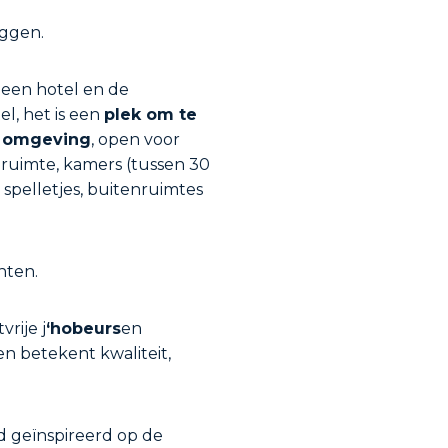
eggen.
een hotel en de
l, het is een
plek om te
e omgeving
, open voor
g ruimte, kamers (tussen 30
spelletjes, buitenruimtes
nten.
rije j
‘hobeurs
en
en betekent kwaliteit,
ld geïnspireerd op de