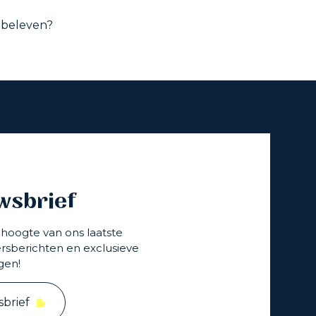
beleven?
wsbrief
e hoogte van ons laatste
rsberichten en exclusieve
gen!
brief