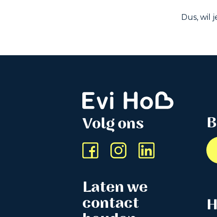
Dus, wil 
B
Volg ons
Laten we
contact
H